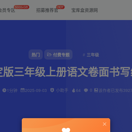
5000+GB
HOT
会员专区
招募推荐官
宝库盒资源网
热门
付费专题
三年级
新定版三年级上册语文卷面书写
小助手
0
1分钟
2025-09-03
64
该作者已发布392