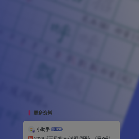
更多资料
小助手
2026《天星教育•试题调研》（第8辑）
精