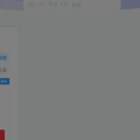
小学一年级（上）目录
精
4670
1
0
11个月前回复
9.9
限时特惠
38
￥
￥
私信
黄金会员
钻石会员
免费
免费
8
489
立即购买
您当前未登录！建议登陆后购买，可保存购买订
单
小助手