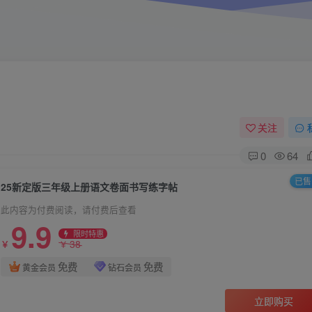
关注
0
64
已售 
25新定版三年级上册语文卷面书写练字帖
此内容为付费阅读，请付费后查看
9.9
限时特惠
38
￥
￥
免费
免费
黄金会员
钻石会员
立即购买