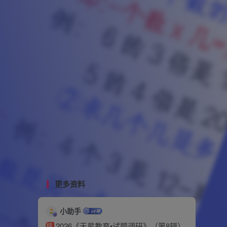
更多资料
小助手
2026《天星教育•试题调研》（第8辑）
精