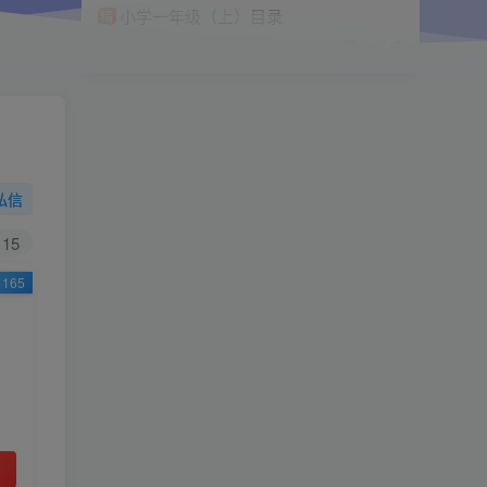
小学一年级（上）目录
精
4670
1
0
11个月前回复
9.9
限时特惠
38
￥
￥
私信
黄金会员
钻石会员
免费
免费
15
165
立即购买
您当前未登录！建议登陆后购买，可保存购买订
单
小助手