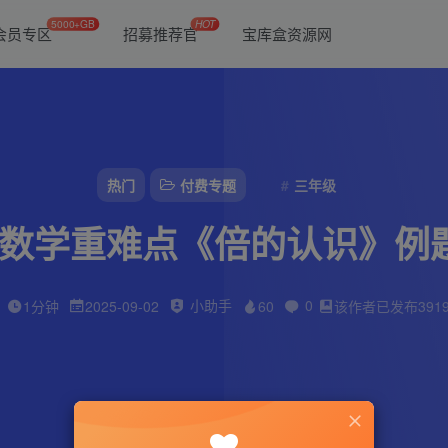
5000+GB
HOT
会员专区
招募推荐官
宝库盒资源网
热门
付费专题
三年级
数学重难点《倍的认识》例
小助手
0
1分钟
2025-09-02
60
该作者已发布391