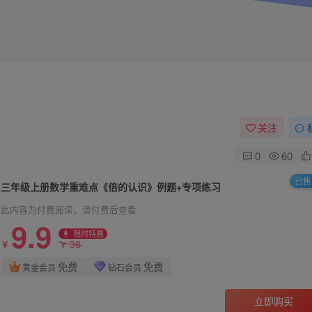
关注
0
60
已售 
三年级上册数学重难点《倍的认识》例题+专项练习
此内容为付费阅读，请付费后查看
9.9
限时特惠
38
￥
￥
免费
免费
黄金会员
钻石会员
立即购买