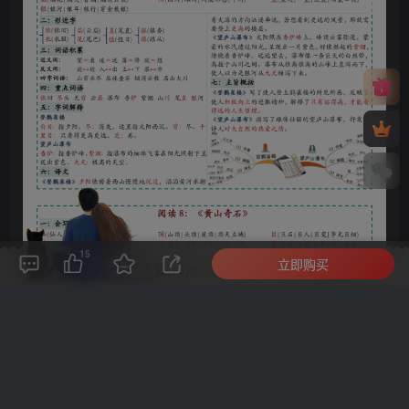
15
立即购买
评论(
0
)
点赞(15)
分享
收藏
0%
寒江孤影，江湖故人，相逢何必曾相识！