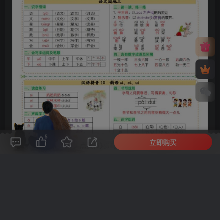
5
立即购买
评论(
0
)
点赞(5)
分享
收藏
0%
寒江孤影，江湖故人，相逢何必曾相识！