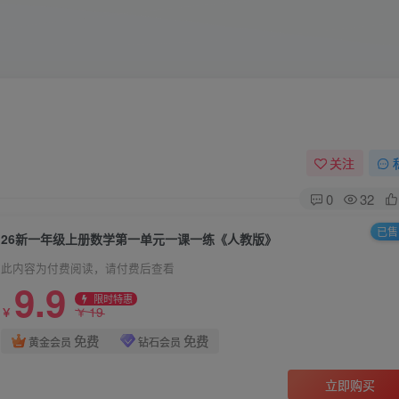
关注
0
32
已售 
26新一年级上册数学第一单元一课一练《人教版》
此内容为付费阅读，请付费后查看
9.9
限时特惠
19
￥
￥
免费
免费
黄金会员
钻石会员
立即购买