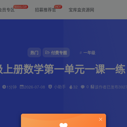
5000+GB
HOT
会员专区
招募推荐官
宝库盒资源网
热门
付费专题
一年级
级上册数学第一单元一课一
小助手
0
1分钟
2026-07-08
32
该作者已发布392