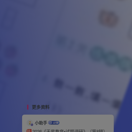
更多资料
小助手
2026《天星教育•试题调研》（第8辑）
精