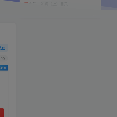
小学一年级（上）目录
精
4670
1
0
11个月前回复
9.9
限时特惠
19
￥
￥
私信
黄金会员
钻石会员
免费
免费
20
428
立即购买
您当前未登录！建议登陆后购买，可保存购买订
单
小助手