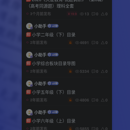
（高考同源题）理科全套
13
0
0
3个月前发布
￥19.9
小助手
小学二年级（下）目录
精
4691
0
0
2年前发布
小助手
小学综合板块目录导图
精
5334
0
0
2年前发布
小助手
小学五年级（下）目录
精
4806
0
0
2年前发布
小助手
小学六年级（上）目录
精
5855
0
0
2年前发布