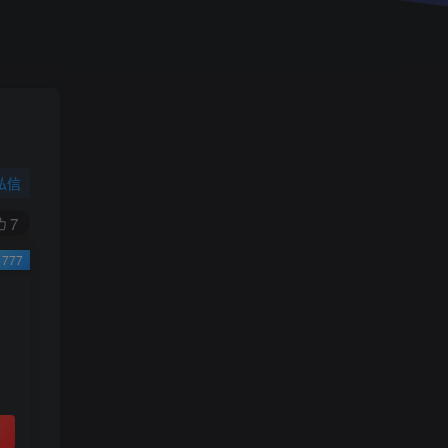
小学一年级（上）目录
精
4670
1
0
11个月前回复
9.9
限时特惠
38
￥
￥
私信
黄金会员
钻石会员
免费
免费
7
777
立即购买
您当前未登录！建议登陆后购买，可保存购买订
单
小助手