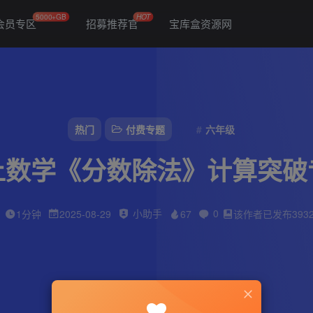
5000+GB
HOT
会员专区
招募推荐官
宝库盒资源网
热门
付费专题
六年级
上数学《分数除法》计算突破
小助手
0
1分钟
2025-08-29
67
该作者已发布393