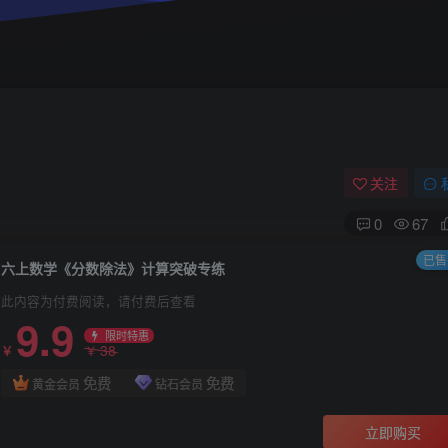
关注
0
67
已售 
六上数学《分数除法》计算突破专练
此内容为付费阅读，请付费后查看
9.9
限时特惠
38
￥
￥
免费
免费
黄金会员
钻石会员
立即购买