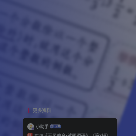
更多资料
小助手
2026《天星教育•试题调研》（第8辑）
精