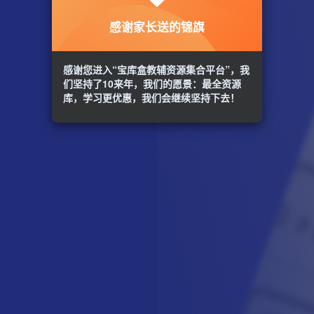
感谢家长送的锦旗
感谢您进入“宝库盒教辅资源集合平台”，我
们坚持了10来年，我们的愿景：最全资源
库，学习更优惠，我们会继续坚持下去！