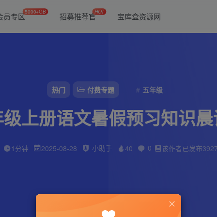
5000+GB
HOT
会员专区
招募推荐官
宝库盒资源网
热门
付费专题
五年级
年级上册语文暑假预习知识晨
小助手
0
1分钟
2025-08-28
40
该作者已发布392