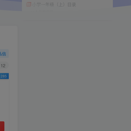
小学一年级（上）目录
精
4670
1
0
11个月前回复
9.9
限时特惠
38
￥
￥
私信
黄金会员
钻石会员
免费
免费
12
285
立即购买
您当前未登录！建议登陆后购买，可保存购买订
单
小助手