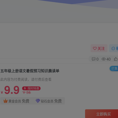
关注
0
40
已售 
五年级上册语文暑假预习知识晨读单
此内容为付费阅读，请付费后查看
9.9
限时特惠
38
￥
￥
免费
免费
黄金会员
钻石会员
立即购买