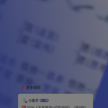
更多资料
小助手
2026《天星教育•试题调研》（第8辑）
精