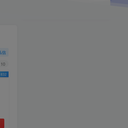
小学一年级（上）目录
精
4670
1
0
11个月前回复
19.9
限时特惠
199
￥
￥
私信
黄金会员
钻石会员
免费
免费
10
832
立即购买
您当前未登录！建议登陆后购买，可保存购买订
单
小助手