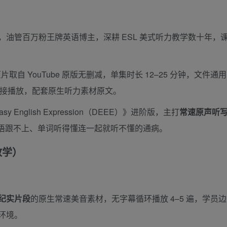
外教，油管百万粉王牌英语博主，深耕 ESL 美式听力教学数十年，
片取自 YouTube 原版无删减，单集时长 12–25 分钟，文件通用
直接播放，配套原生听力素材原文。
 English Expression（DEEE）》进阶版，主打
常速原声听写
语跟不上、单词听得懂连一起就听不懂的通病。
教学）
纪实片段
的原生常速美音素材，无字幕循环播放 4–5 遍，学员
环境。