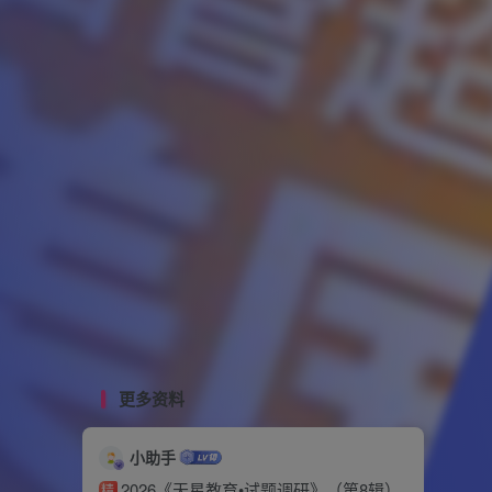
更多资料
小助手
2026《天星教育•试题调研》（第8辑）
精