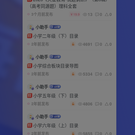
（高考同源题）理科全套
13
0
0
3个月前发布
￥19.9
小助手
小学二年级（下）目录
精
4691
0
0
2年前发布
小助手
小学综合板块目录导图
精
5334
0
0
2年前发布
小助手
小学五年级（下）目录
精
4806
0
0
2年前发布
小助手
小学六年级（上）目录
精
5855
0
0
2年前发布