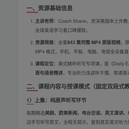
一、资源基础信息
主讲老师
：Coach Shane，资深美国本土
全球英语学习者口碑爆款。
资源规格
：全套
843 集完整 MP4 原版视频
，原
MP4 格式，手机、平板、电脑、电视全设备
课程定位
：美式精听听写专项课，是《Daily Easy
逐句语音精讲
，专治听力连读听不懂、常速英
二、课程内容与授课模式（固定双段式
1）上集：纯原声听写环节
每期精选
美剧、欧美新闻、电台访谈、英文演讲、
边手写听写原文，全程无提示，复刻真实英文听力