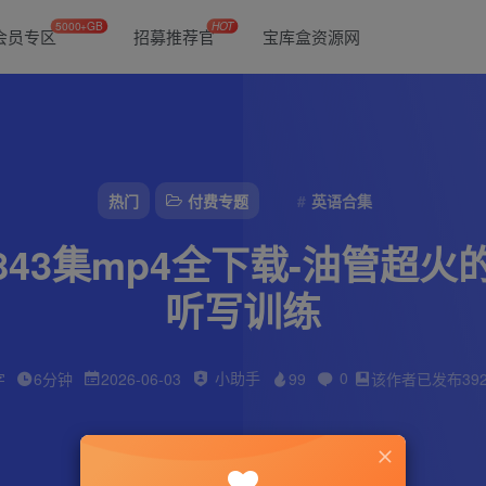
5000+GB
HOT
会员专区
招募推荐官
宝库盒资源网
热门
付费专题
英语合集
ion》843集mp4全下载-油管
听写训练
小助手
0
字
6分钟
2026-06-03
99
该作者已发布39