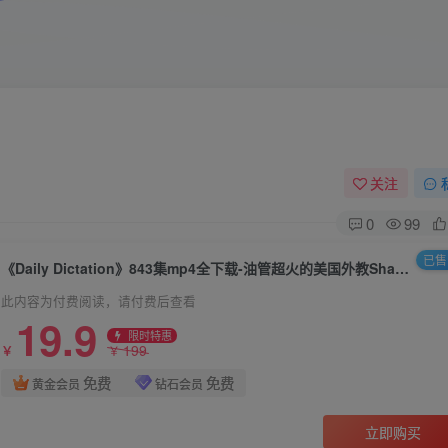
关注
0
99
已售 
《Daily Dictation》843集mp4全下载-油管超火的美国外教Shane每日听写训练
此内容为付费阅读，请付费后查看
19.9
限时特惠
199
￥
￥
免费
免费
黄金会员
钻石会员
立即购买