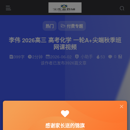
热门
付费专题
李伟 2026高三 高考化学 一轮A+尖端秋季班
网课视频
小助手
0
399字
2分钟
2026-06-02
53
该作者已发布3926篇文章
感谢家长送的锦旗