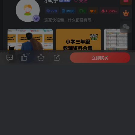
小助手
关注
778
3926
0
3
136W+
这家伙很懒，什么都没有写...
17
邀请你成为超级推荐官，轻松实现月入过万
小学三年级资料合集
立即购买
评论(
0
)
点赞(17)
分享
收藏
0%
寒江孤影，江湖故人，相逢何必曾相识！
上一篇
下一篇
杨雪 2026高三高考生物 二
2026版高考《应试策略 》通
轮尖端春季班 网课视频
用版9科全套
相关推荐