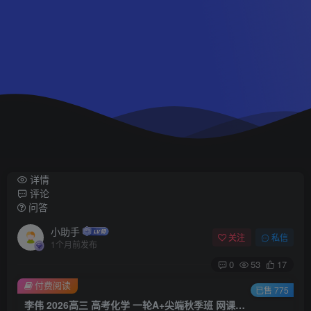
详情
评论
问答
小助手
关注
私信
1个月前发布
0
53
17
付费阅读
已售 775
李伟 2026高三 高考化学 一轮A+尖端秋季班 网课视频