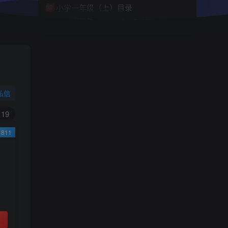
小学一年级（上）目录
精
4670
1
0
11个月前回复
19.9
限时特惠
199
￥
￥
私信
黄金会员
钻石会员
免费
免费
19
811
立即购买
您当前未登录！建议登陆后购买，可保存购买订
单
小助手