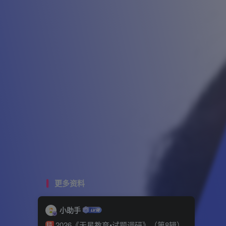
更多资料
小助手
2026《天星教育•试题调研》（第8辑）
精