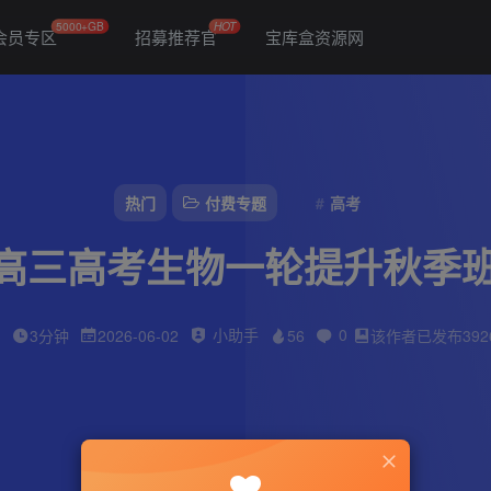
5000+GB
HOT
会员专区
招募推荐官
宝库盒资源网
热门
付费专题
高考
6高三高考生物一轮提升秋季
小助手
0
字
3分钟
2026-06-02
56
该作者已发布392