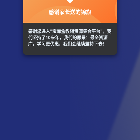
感谢家长送的锦旗
感谢您进入“宝库盒教辅资源集合平台”，我
们坚持了10来年，我们的愿景：最全资源
库，学习更优惠，我们会继续坚持下去！