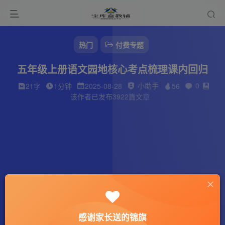
热门
付费专题
五年级上册语文园地核心考点梳理课内回归
小助手
0
21字
1分钟
2025-08-28
56
该作者已发布3922篇文章
感谢家长送的锦旗