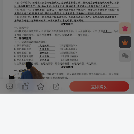
5
立即购买
评论(
0
)
点赞(5)
分享
收藏
0%
寒江孤影，江湖故人，相逢何必曾相识！