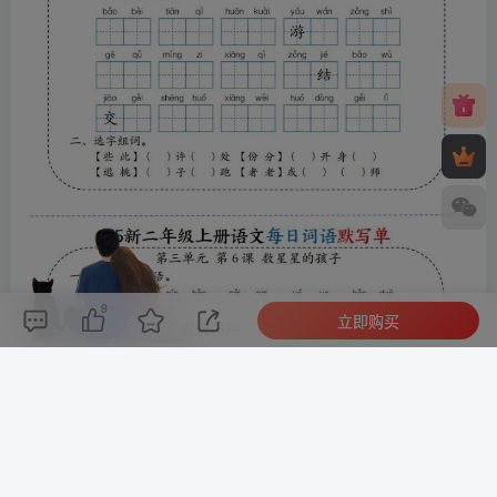
9
立即购买
评论(
0
)
点赞(9)
分享
收藏
0%
寒江孤影，江湖故人，相逢何必曾相识！