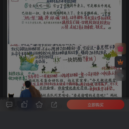
8
立即购买
评论(
0
)
点赞(8)
分享
收藏
0%
寒江孤影，江湖故人，相逢何必曾相识！