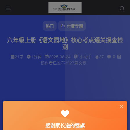
热门
付费专题
六年级上册《语文园地》核心考点通关摸查检
测
小助手
0
21字
1分钟
2025-08-24
37
该作者已发布3927篇文章
感谢家长送的锦旗