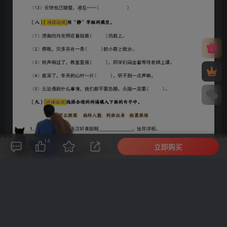
14
立即购买
评论(
0
)
点赞(14)
分享
收藏
0%
寒江孤影，江湖故人，相逢何必曾相识！