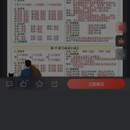
15
立即购买
评论(
0
)
点赞(15)
分享
收藏
0%
寒江孤影，江湖故人，相逢何必曾相识！