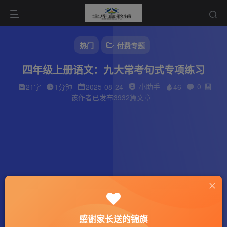
热门
付费专题
四年级上册语文：九大常考句式专项练习
小助手
0
21字
1分钟
2025-08-24
46
该作者已发布3932篇文章
感谢家长送的锦旗