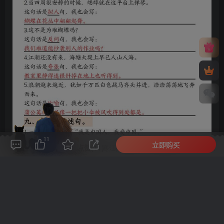
11
立即购买
评论(
0
)
点赞(11)
分享
收藏
0%
寒江孤影，江湖故人，相逢何必曾相识！