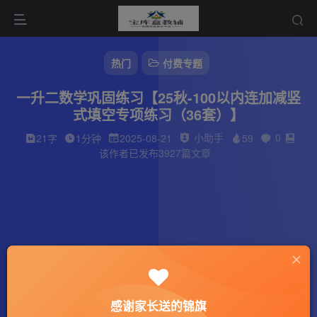
热门
付费专题
一升二数学巩固练习【25秋-100以内连加减竖
式填空专项练习（36套）】
小助手
0
21字
1分钟
2025-08-21
59
该作者已发布3927篇文章
感谢家长送的锦旗