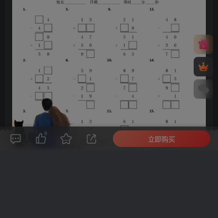
9
立即购买
评论(
0
)
点赞(9)
分享
收藏
0%
寒江孤影，江湖故人，相逢何必曾相识！