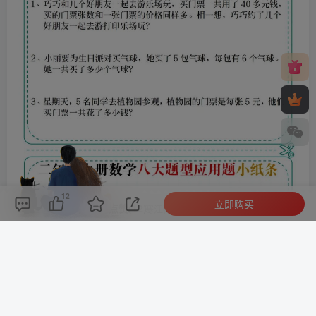
12
立即购买
评论(
0
)
点赞(12)
分享
收藏
0%
寒江孤影，江湖故人，相逢何必曾相识！