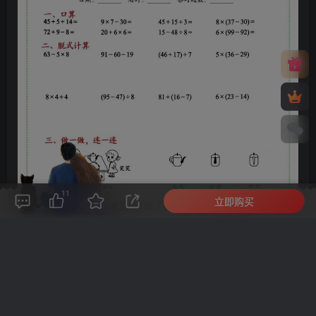
11
立即购买
评论(
0
)
点赞(11)
分享
收藏
0%
寒江孤影，江湖故人，相逢何必曾相识！