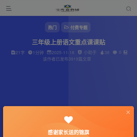
热门
付费专题
三年级上册语文重点课课贴
小助手
0
21字
1分钟
2025-11-18
38
该作者已发布3919篇文章
感谢家长送的锦旗