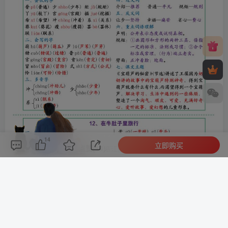
14
立即购买
评论(
0
)
点赞(14)
分享
收藏
0%
寒江孤影，江湖故人，相逢何必曾相识！