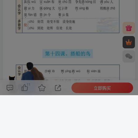
11
立即购买
评论(
0
)
点赞(11)
分享
收藏
0%
寒江孤影，江湖故人，相逢何必曾相识！