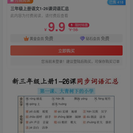
已售 418
三年级上册语文1-26课词语汇总
此内容为付费阅读，请付费后查看
9.9
限时特惠
38
￥
￥
免费
免费
黄金会员
钻石会员
立即购买
您当前未登录！建议登陆后购买，可保存购买订单