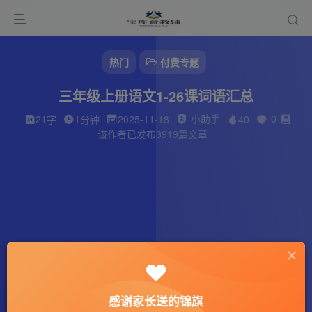
热门
付费专题
三年级上册语文1-26课词语汇总
小助手
0
21字
1分钟
2025-11-18
40
该作者已发布3919篇文章
感谢家长送的锦旗