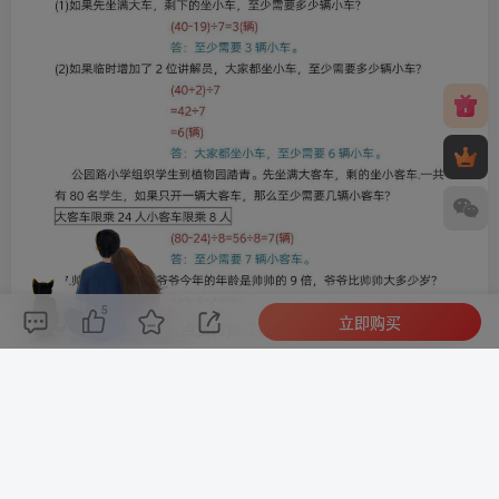
5
立即购买
评论(
0
)
点赞(5)
分享
收藏
0%
寒江孤影，江湖故人，相逢何必曾相识！