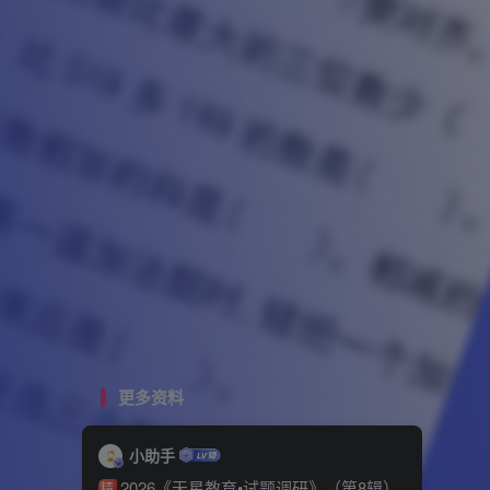
更多资料
小助手
2026《天星教育•试题调研》（第8辑）
精