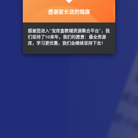
感谢家长送的锦旗
感谢您进入“宝库盒教辅资源集合平台”，我
们坚持了10来年，我们的愿景：最全资源
库，学习更优惠，我们会继续坚持下去！