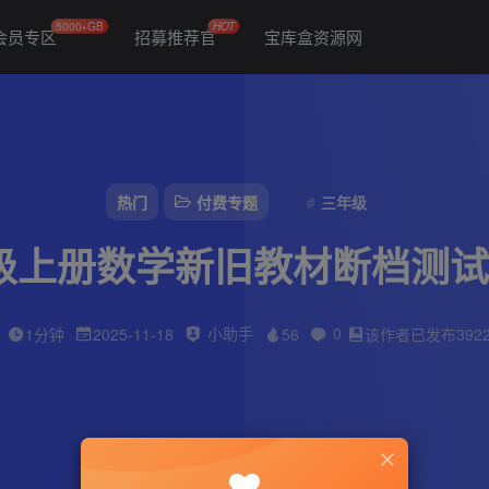
5000+GB
HOT
会员专区
招募推荐官
宝库盒资源网
热门
付费专题
三年级
级上册数学新旧教材断档测试
小助手
0
1分钟
2025-11-18
56
该作者已发布392