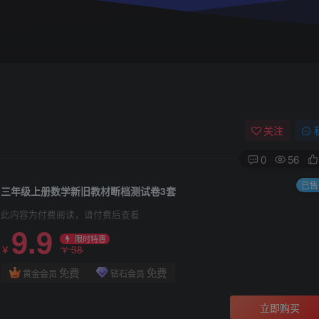
关注
0
56
已售 
三年级上册数学新旧教材断档测试卷3套
此内容为付费阅读，请付费后查看
9.9
限时特惠
38
￥
￥
免费
免费
黄金会员
钻石会员
立即购买