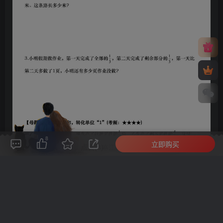
8
立即购买
评论(
0
)
点赞(8)
分享
收藏
0%
寒江孤影，江湖故人，相逢何必曾相识！