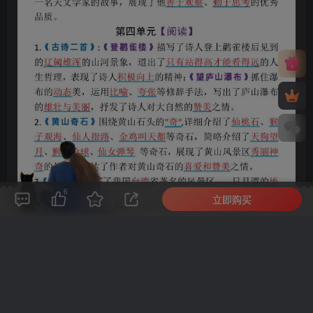
6
立即购买
评论(
0
)
点赞(6)
分享
收藏
0%
寒江孤影，江湖故人，相逢何必曾相识！