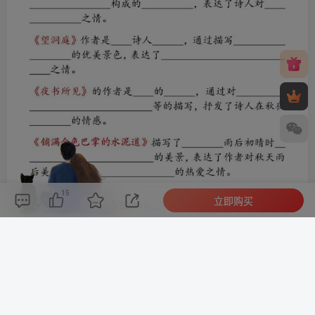
15
立即购买
评论(
0
)
点赞(15)
分享
收藏
0%
寒江孤影，江湖故人，相逢何必曾相识！