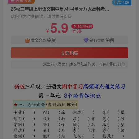
已售 426
25秋三年级上册语文期中复习1-4单元八大高频考点通关练习
此内容为付费阅读，请付费后查看
5.9
限时特惠
38
￥
￥
免费
免费
黄金会员
钻石会员
立即购买
您当前未登录！建议登陆后购买，可保存购买订单