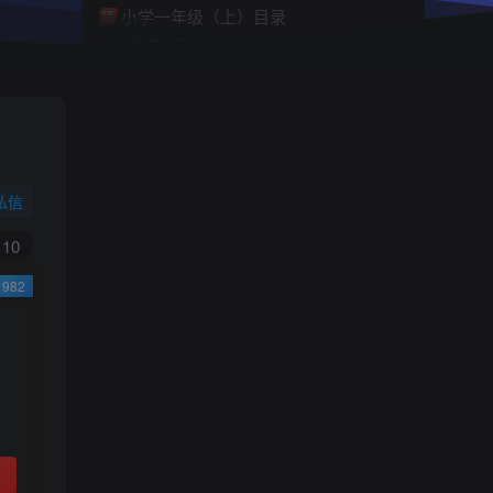
小学一年级（上）目录
精
4670
1
0
11个月前回复
3.9
限时特惠
38
￥
￥
私信
黄金会员
钻石会员
免费
免费
10
982
立即购买
您当前未登录！建议登陆后购买，可保存购买订
单
小助手