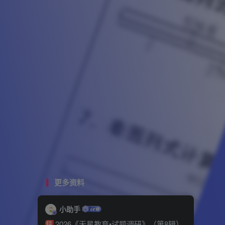
更多资料
小助手
2026《天星教育•试题调研》（第8辑）
精