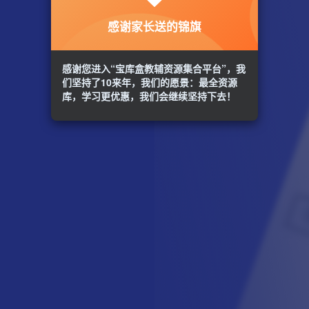
感谢家长送的锦旗
感谢您进入“宝库盒教辅资源集合平台”，我
们坚持了10来年，我们的愿景：最全资源
库，学习更优惠，我们会继续坚持下去！