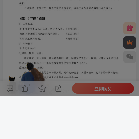
11
立即购买
评论(
0
)
点赞(11)
分享
收藏
0%
寒江孤影，江湖故人，相逢何必曾相识！