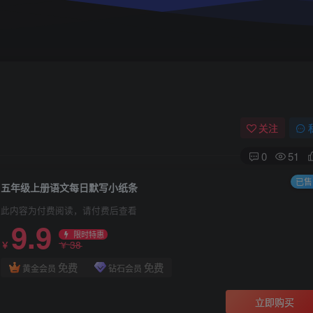
关注
0
51
已售 
五年级上册语文每日默写小纸条
此内容为付费阅读，请付费后查看
9.9
限时特惠
38
￥
￥
免费
免费
黄金会员
钻石会员
立即购买