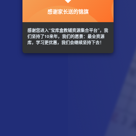
感谢家长送的锦旗
感谢您进入“宝库盒教辅资源集合平台”，我
们坚持了10来年，我们的愿景：最全资源
库，学习更优惠，我们会继续坚持下去！