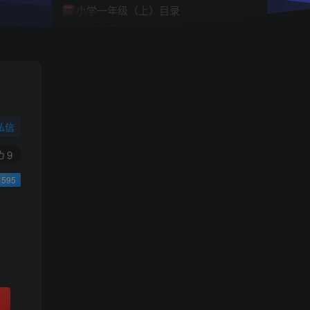
小学一年级（上）目录
精
4670
1
0
11个月前回复
9.9
限时特惠
38
￥
￥
私信
黄金会员
钻石会员
免费
免费
9
595
立即购买
您当前未登录！建议登陆后购买，可保存购买订
单
小助手