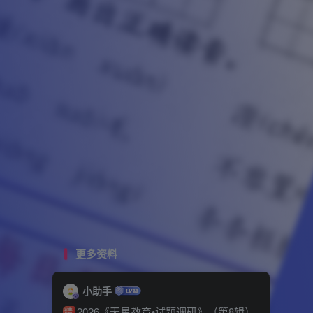
更多资料
小助手
2026《天星教育•试题调研》（第8辑）
精