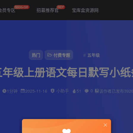
5000+GB
HOT
会员专区
招募推荐官
宝库盒资源网
热门
付费专题
五年级
五年级上册语文每日默写小纸
小助手
0
1分钟
2025-11-16
51
该作者已发布392