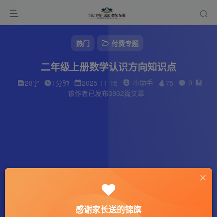
热门
付费专题
二年级上册数学认识方向知识点
小助手
0
20字
1分钟
2025-11-15
75
该作者已发布3932篇文章
感谢家长送的锦旗