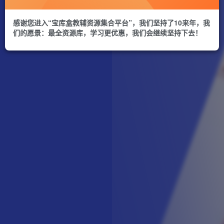
感谢您进入“宝库盒教辅资源集合平台”，我们坚持了10来年，我
们的愿景：最全资源库，学习更优惠，我们会继续坚持下去！