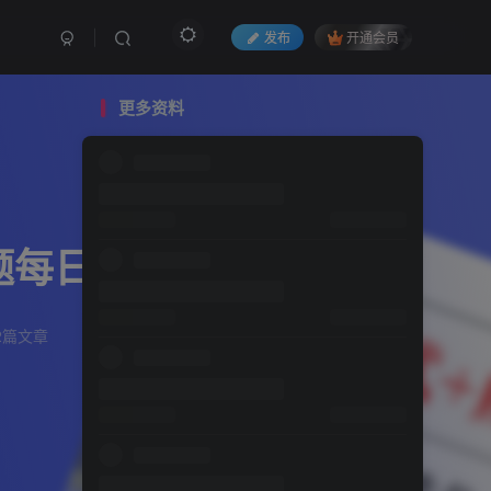
发布
开通会员
更多资料
题每日一练
2篇文章