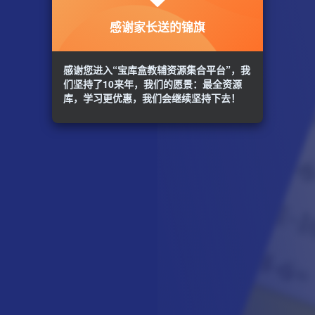
感谢家长送的锦旗
感谢您进入“宝库盒教辅资源集合平台”，我
们坚持了10来年，我们的愿景：最全资源
库，学习更优惠，我们会继续坚持下去！