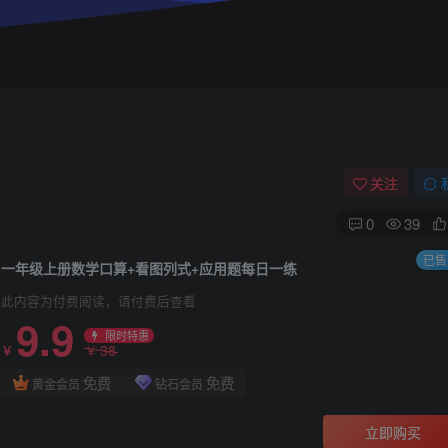
关注
0
39
已售 
一年级上册数学口算+看图列式+应用题每日一练
此内容为付费阅读，请付费后查看
9.9
限时特惠
38
￥
￥
免费
免费
黄金会员
钻石会员
立即购买