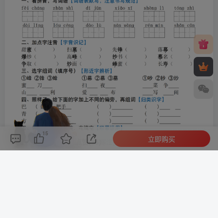
15
立即购买
评论(
0
)
点赞(15)
分享
收藏
0%
寒江孤影，江湖故人，相逢何必曾相识！