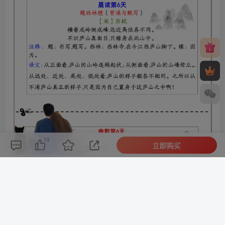
12
立即购买
评论(
0
)
点赞(12)
分享
收藏
0%
寒江孤影，江湖故人，相逢何必曾相识！