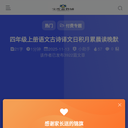
热门
付费专题
四年级上册语文古诗译文日积月累晨读晚默
小助手
0
21字
1分钟
2025-11-13
57
该作者已发布3922篇文章
感谢家长送的锦旗