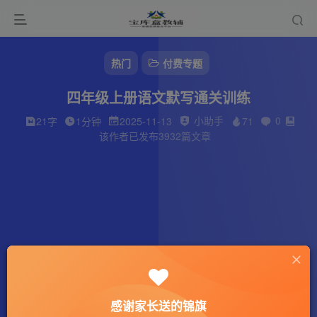
热门
付费专题
四年级上册语文默写通关训练
小助手
0
21字
1分钟
2025-11-13
71
该作者已发布3932篇文章
感谢家长送的锦旗