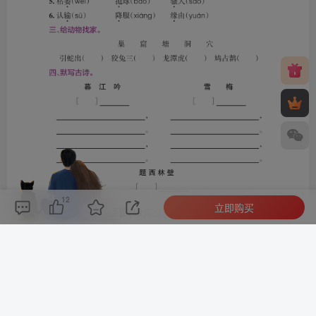
12
立即购买
评论(
0
)
点赞(12)
分享
收藏
0%
寒江孤影，江湖故人，相逢何必曾相识！