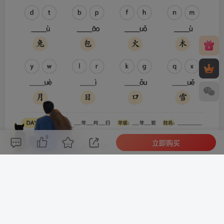
9
立即购买
评论(
0
)
点赞(9)
分享
收藏
0%
寒江孤影，江湖故人，相逢何必曾相识！