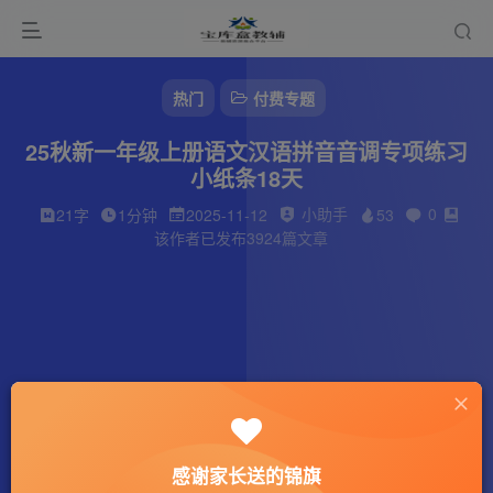
热门
付费专题
25秋新一年级上册语文汉语拼音音调专项练习
小纸条18天
小助手
0
21字
1分钟
2025-11-12
53
该作者已发布3924篇文章
感谢家长送的锦旗