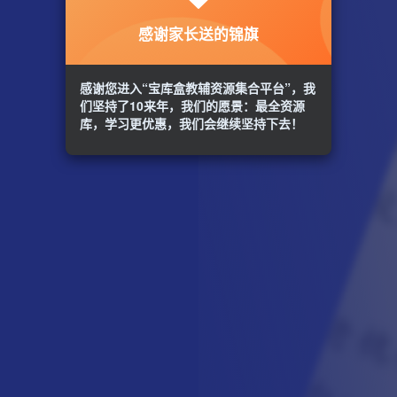
感谢家长送的锦旗
感谢您进入“宝库盒教辅资源集合平台”，我
们坚持了10来年，我们的愿景：最全资源
库，学习更优惠，我们会继续坚持下去！