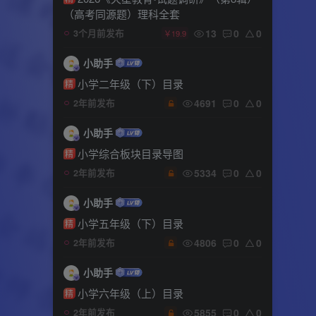
（高考同源题）理科全套
13
0
0
3个月前发布
￥19.9
小助手
小学二年级（下）目录
精
4691
0
0
2年前发布
小助手
小学综合板块目录导图
精
5334
0
0
2年前发布
小助手
小学五年级（下）目录
精
4806
0
0
2年前发布
小助手
小学六年级（上）目录
精
5855
0
0
2年前发布