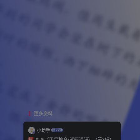
更多资料
小助手
2026《天星教育•试题调研》（第8辑）
精