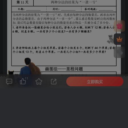
11
立即购买
评论(
0
)
点赞(11)
分享
收藏
0%
寒江孤影，江湖故人，相逢何必曾相识！