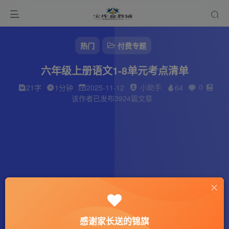
热门
付费专题
六年级上册语文1-8单元考点清单
小助手
0
21字
1分钟
2025-11-12
64
该作者已发布3924篇文章
感谢家长送的锦旗