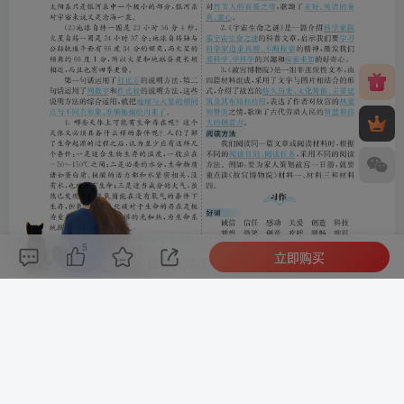
5
立即购买
评论(
0
)
点赞(5)
分享
收藏
0%
寒江孤影，江湖故人，相逢何必曾相识！