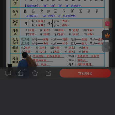
15
立即购买
评论(
0
)
点赞(15)
分享
收藏
0%
寒江孤影，江湖故人，相逢何必曾相识！