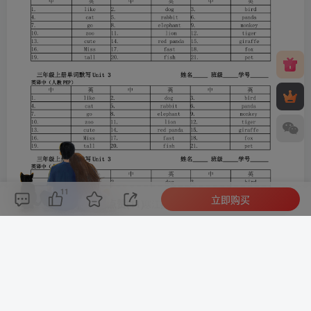
11
立即购买
评论(
0
)
点赞(11)
分享
收藏
0%
寒江孤影，江湖故人，相逢何必曾相识！