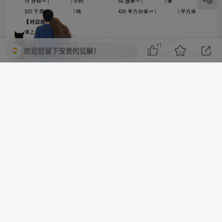
11
欢迎您留下宝贵的见解！
评论(
0
)
点赞(11)
分享
收藏
0%
寒江孤影，江湖故人，相逢何必曾相识！
我用夸克网盘给你分享了「25年秋五上数学【人教版】第三
单元 小数除法计算19大考点汇总.pdf」，点击链接或复制整
段内容，打开「夸克APP」即可获取。
/~11a0394ngu~:/
链接：https://pan.quark.cn/s/abff9956315c
©
版权声明
文章版权归作者所有，未经允许请勿转载。