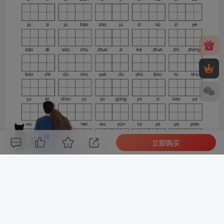
15
立即购买
评论(
0
)
点赞(15)
分享
收藏
0%
寒江孤影，江湖故人，相逢何必曾相识！