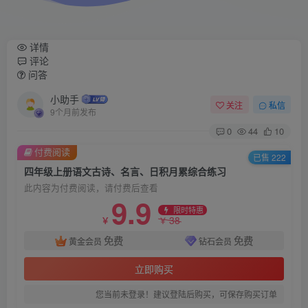
详情
评论
问答
小助手
关注
私信
9个月前发布
0
44
10
付费阅读
已售 222
四年级上册语文古诗、名言、日积月累综合练习
此内容为付费阅读，请付费后查看
9.9
限时特惠
38
￥
￥
免费
免费
黄金会员
钻石会员
立即购买
您当前未登录！建议登陆后购买，可保存购买订单