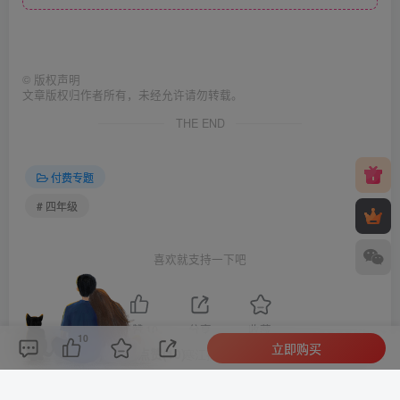
©
版权声明
文章版权归作者所有，未经允许请勿转载。
THE END
付费专题
# 四年级
喜欢就支持一下吧
点赞
10
分享
收藏
10
立即购买
评论(
0
)
点赞(10)
分享
收藏
0%
寒江孤影，江湖故人，相逢何必曾相识！