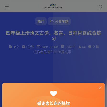
热门
付费专题
四年级上册语文古诗、名言、日积月累综合练
习
小助手
0
18字
1分钟
2025-11-08
44
该作者已发布3925篇文章
感谢家长送的锦旗