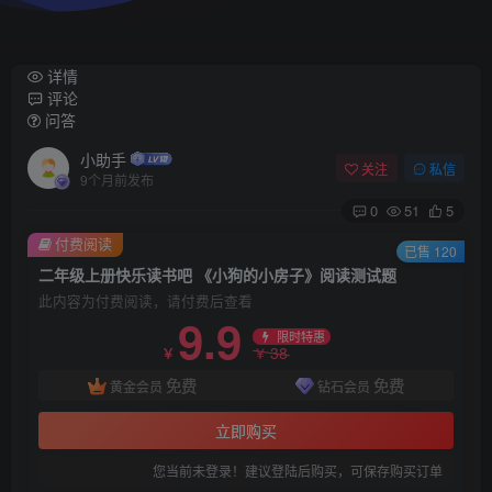
详情
评论
问答
小助手
关注
私信
9个月前发布
0
51
5
付费阅读
已售 120
二年级上册快乐读书吧 《小狗的小房子》阅读测试题
此内容为付费阅读，请付费后查看
9.9
限时特惠
38
￥
￥
免费
免费
黄金会员
钻石会员
立即购买
您当前未登录！建议登陆后购买，可保存购买订单