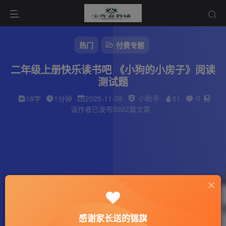
热门
付费专题
二年级上册快乐读书吧 《小狗的小房子》阅读
测试题
小助手
0
18字
1分钟
2025-11-08
51
该作者已发布3922篇文章
感谢家长送的锦旗