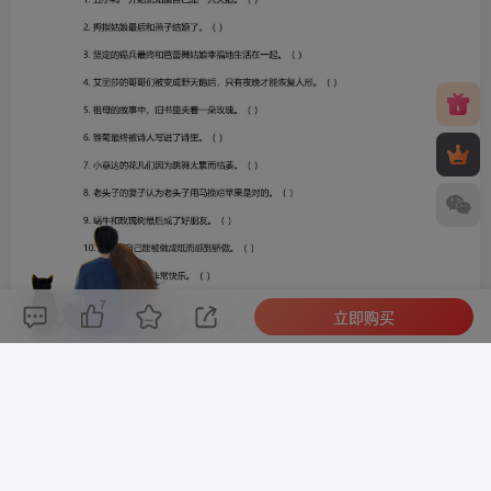
7
立即购买
评论(
0
)
点赞(7)
分享
收藏
0%
寒江孤影，江湖故人，相逢何必曾相识！