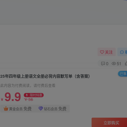
关注
0
51
已售 
25年四年级上册语文全册必背内容默写单（含答案）
此内容为付费阅读，请付费后查看
9.9
限时特惠
38
￥
￥
免费
免费
黄金会员
钻石会员
立即购买