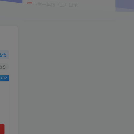
小学一年级（上）目录
精
4670
1
0
11个月前回复
9.9
限时特惠
38
￥
￥
私信
黄金会员
钻石会员
免费
免费
5
492
立即购买
您当前未登录！建议登陆后购买，可保存购买订
单
小助手