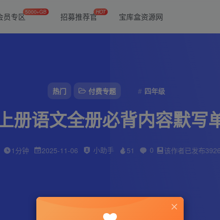
5000+GB
HOT
会员专区
招募推荐官
宝库盒资源网
热门
付费专题
四年级
级上册语文全册必背内容默写
小助手
0
1分钟
2025-11-06
51
该作者已发布392