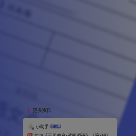
更多资料
小助手
2026《天星教育•试题调研》（第8辑）
精