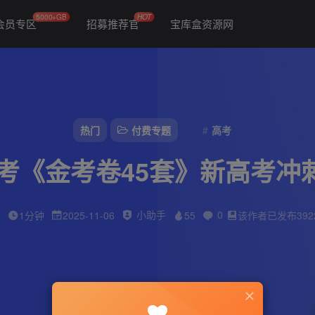
5000+GB
HOT
会员专区
招募推荐官
宝库盒资源网
热门
付费专题
高考
高考《金考卷45套》新高考冲
小助手
0
字
1分钟
2025-11-06
55
该作者已发布392