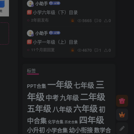
小助手
小学六年级（下）目录
精
5665
0
0
2年前发布
小助手
小学一年级（上）目录
精
4670
1
0
11个月前回复
标签
三
一年级
七年级
PPT合集
年级
二年级
中考
九年级
五年级
六年级
八年级
初
四年级
中合集
化学合集
历史合集
小升初
幼小衔接
小学合集
数学合