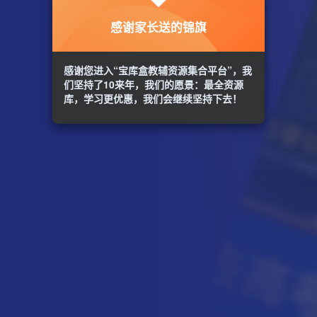
感谢家长送的锦旗
感谢您进入“宝库盒教辅资源集合平台”，我
们坚持了10来年，我们的愿景：最全资源
库，学习更优惠，我们会继续坚持下去！