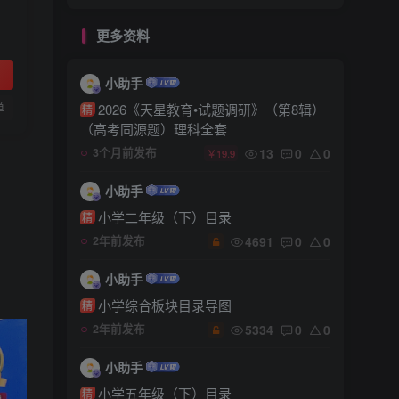
更多资料
小助手
单
2026《天星教育•试题调研》（第8辑）
精
（高考同源题）理科全套
13
0
0
3个月前发布
￥19.9
小助手
小学二年级（下）目录
精
4691
0
0
2年前发布
小助手
小学综合板块目录导图
精
5334
0
0
2年前发布
小助手
小学五年级（下）目录
精