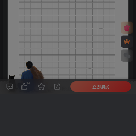
14
立即购买
评论(
0
)
点赞(14)
分享
收藏
0%
寒江孤影，江湖故人，相逢何必曾相识！