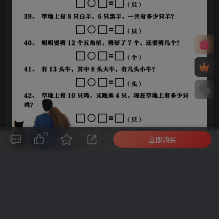
15
立即购买
评论(
0
)
点赞(15)
分享
收藏
0%
寒江孤影，江湖故人，相逢何必曾相识！