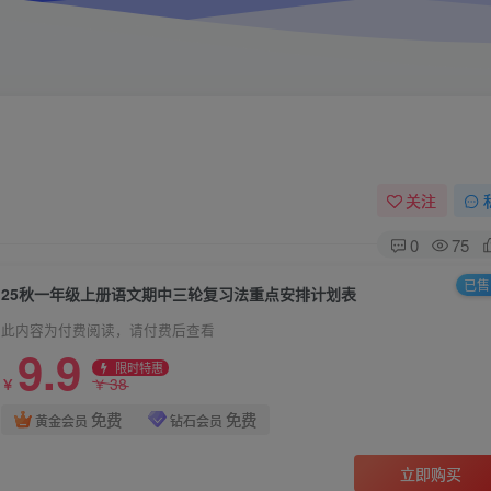
关注
0
75
已售 
25秋一年级上册语文期中三轮复习法重点安排计划表
此内容为付费阅读，请付费后查看
9.9
限时特惠
38
￥
￥
免费
免费
黄金会员
钻石会员
立即购买