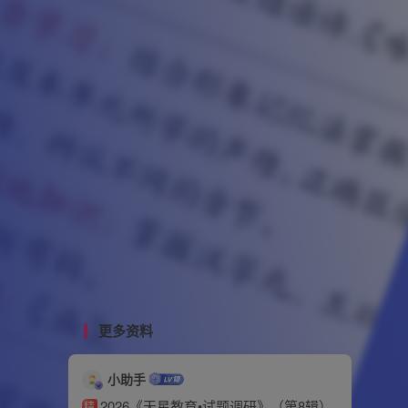
更多资料
小助手
2026《天星教育•试题调研》（第8辑）
精