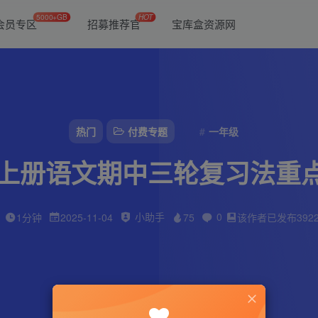
5000+GB
HOT
会员专区
招募推荐官
宝库盒资源网
热门
付费专题
一年级
级上册语文期中三轮复习法重
小助手
0
1分钟
2025-11-04
75
该作者已发布392