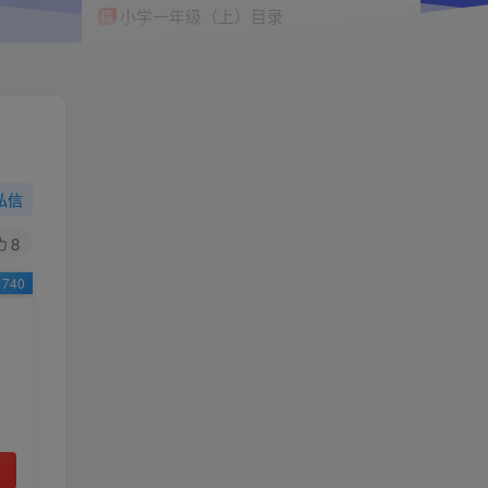
小学一年级（上）目录
精
4670
1
0
11个月前回复
9.9
限时特惠
38
￥
￥
私信
黄金会员
钻石会员
免费
免费
8
740
立即购买
您当前未登录！建议登陆后购买，可保存购买订
单
小助手